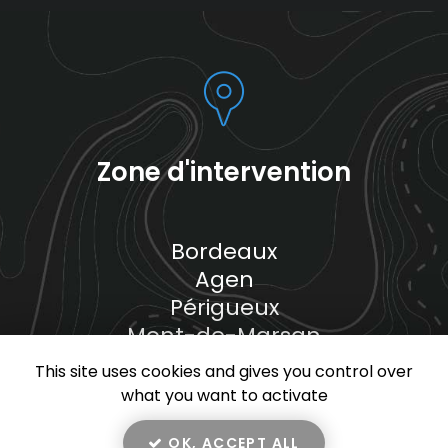
Zone d'intervention
Bordeaux
Agen
Périgueux
Mont-de-Marsan
Et le secteur…
This site uses cookies and gives you control over
what you want to activate
OK, ACCEPT ALL